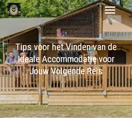
Naar
de
inhoud
gaan
Tips voor het Vinden van de
Ideale Accommodatie voor
Jouw Volgende Reis