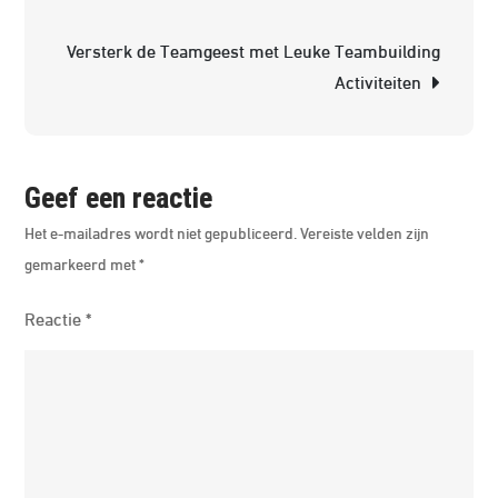
va
Versterk de Teamgeest met Leuke Teambuilding
de
Activiteiten
Ide
Ac
voo
Jo
Geef een reactie
Vol
Het e-mailadres wordt niet gepubliceerd.
Vereiste velden zijn
Rei
gemarkeerd met
*
Reactie
*