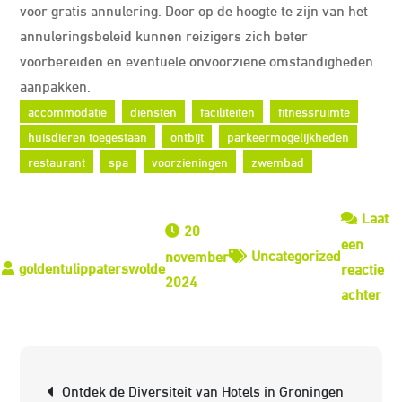
voor gratis annulering. Door op de hoogte te zijn van het
annuleringsbeleid kunnen reizigers zich beter
voorbereiden en eventuele onvoorziene omstandigheden
aanpakken.
accommodatie
diensten
faciliteiten
fitnessruimte
huisdieren toegestaan
ontbijt
parkeermogelijkheden
restaurant
spa
voorzieningen
zwembad
Laat
20
een
Uncategorized
november
reactie
2024
op
achter
Tip
voo
het
Berichtnavigatie
Ontdek de Diversiteit van Hotels in Groningen
Vi