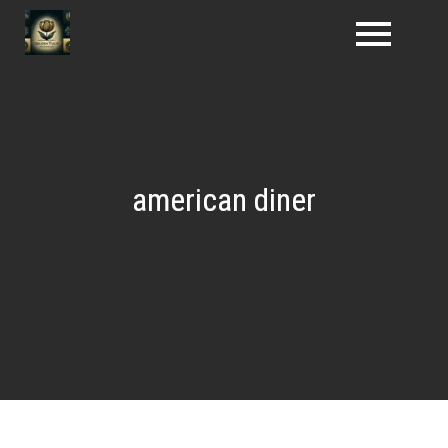
Naar
de
inhoud
gaan
american diner