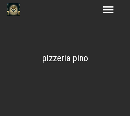
Naar
de
inhoud
gaan
pizzeria pino