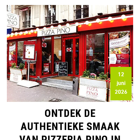
12
juni
2026
ONTDEK DE
AUTHENTIEKE SMAAK
VAN PIZZERIA PINO IN