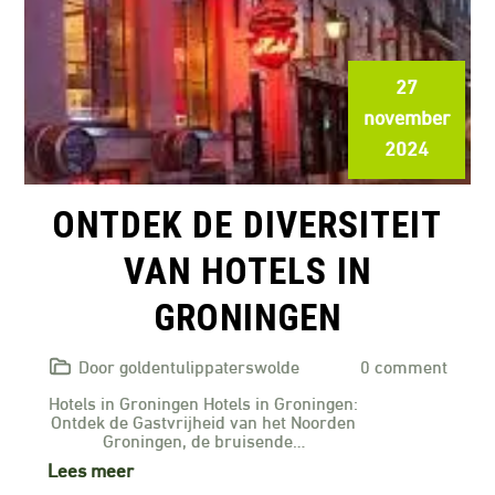
27
november
2024
ONTDEK DE DIVERSITEIT
VAN HOTELS IN
GRONINGEN
Door goldentulippaterswolde
0 comment
Hotels in Groningen Hotels in Groningen:
Ontdek de Gastvrijheid van het Noorden
Groningen, de bruisende…
Lees meer