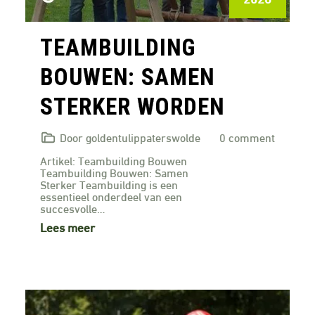
TEAMBUILDING
BOUWEN: SAMEN
STERKER WORDEN
Door goldentulippaterswolde
0 comment
Artikel: Teambuilding Bouwen
Teambuilding Bouwen: Samen
Sterker Teambuilding is een
essentieel onderdeel van een
succesvolle…
Lees meer