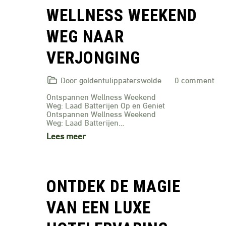
WELLNESS WEEKEND
WEG NAAR
VERJONGING
Door goldentulippaterswolde
0 comment
Ontspannen Wellness Weekend
Weg: Laad Batterijen Op en Geniet
Ontspannen Wellness Weekend
Weg: Laad Batterijen…
Lees meer
ONTDEK DE MAGIE
VAN EEN LUXE