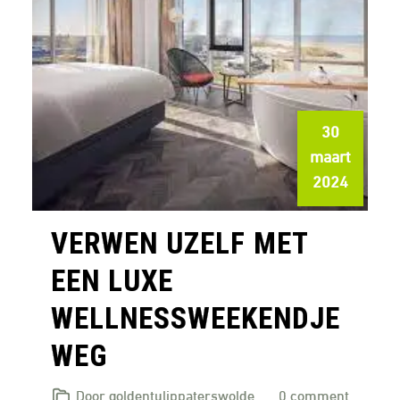
30
maart
2024
VERWEN UZELF MET
EEN LUXE
WELLNESSWEEKENDJE
WEG
Door goldentulippaterswolde
0 comment