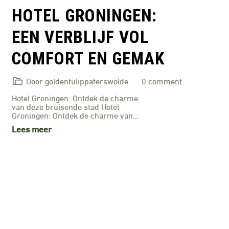
HOTEL GRONINGEN:
EEN VERBLIJF VOL
COMFORT EN GEMAK
Door goldentulippaterswolde
0 comment
Hotel Groningen: Ontdek de charme
van deze bruisende stad Hotel
Groningen: Ontdek de charme van…
Lees meer