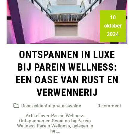
10
oktober
2024
ONTSPANNEN IN LUXE
BIJ PAREIN WELLNESS:
EEN OASE VAN RUST EN
VERWENNERIJ
Door goldentulippaterswolde
0 comment
Artikel over Parein Wellness
Ontspannen en Genieten bij Parein
Wellness Parein Wellness, gelegen in
het…