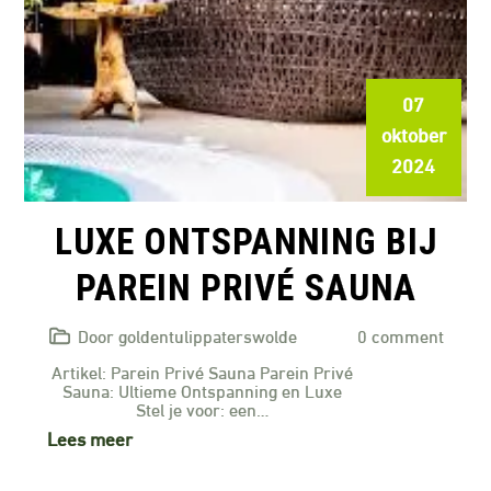
07
oktober
2024
LUXE ONTSPANNING BIJ
PAREIN PRIVÉ SAUNA
Door goldentulippaterswolde
0 comment
Artikel: Parein Privé Sauna Parein Privé
Sauna: Ultieme Ontspanning en Luxe
Stel je voor: een…
Lees meer