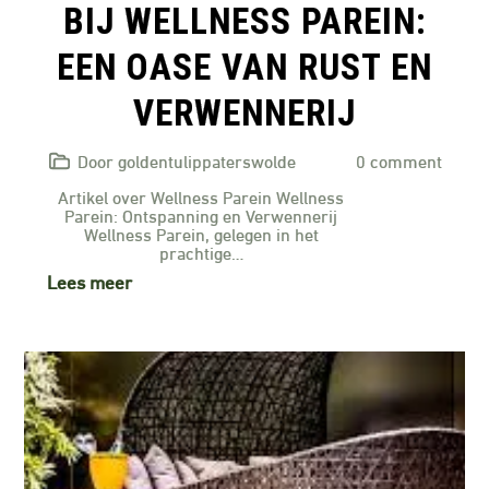
BIJ WELLNESS PAREIN:
EEN OASE VAN RUST EN
VERWENNERIJ
Door goldentulippaterswolde
0 comment
Artikel over Wellness Parein Wellness
Parein: Ontspanning en Verwennerij
Wellness Parein, gelegen in het
prachtige…
Lees meer