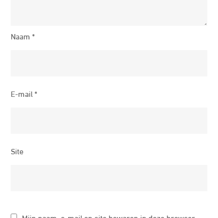
Naam
*
E-mail
*
Site
Mijn naam, e-mail en site bewaren in deze browser