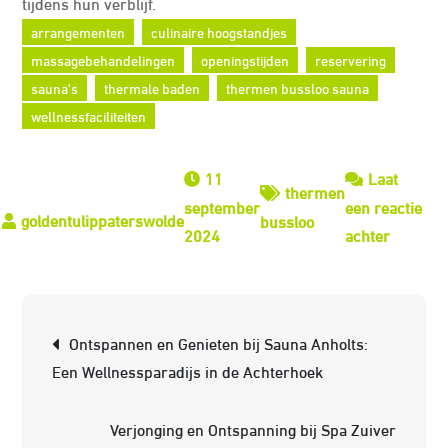
tijdens hun verblijf.
arrangementen
culinaire hoogstandjes
massagebehandelingen
openingstijden
reservering
sauna's
thermale baden
thermen bussloo sauna
wellnessfaciliteiten
11
Laat
thermen
september
een reactie
bussloo
op
2024
achter
Ultieme
Ontspan
bij
Berichtnavigatie
Ontspannen en Genieten bij Sauna Anholts:
Therme
Een Wellnessparadijs in de Achterhoek
Bussloo
Sauna
Verjonging en Ontspanning bij Spa Zuiver