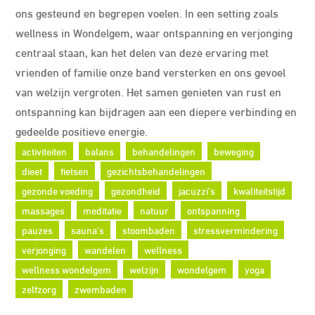
ons gesteund en begrepen voelen. In een setting zoals
wellness in Wondelgem, waar ontspanning en verjonging
centraal staan, kan het delen van deze ervaring met
vrienden of familie onze band versterken en ons gevoel
van welzijn vergroten. Het samen genieten van rust en
ontspanning kan bijdragen aan een diepere verbinding en
gedeelde positieve energie.
activiteiten
balans
behandelingen
beweging
dieet
fietsen
gezichtsbehandelingen
gezonde voeding
gezondheid
jacuzzi's
kwaliteitstijd
massages
meditatie
natuur
ontspanning
pauzes
sauna's
stoombaden
stressvermindering
verjonging
wandelen
wellness
wellness wondelgem
welzijn
wondelgem
yoga
zelfzorg
zwembaden