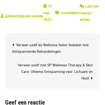
21
Laat een
wondelgem
mei
reactie
op
2025
achter
Verjonge
Wellness
in
Berichtnavigatie
Verwen uzelf bij Wellness Salon Sodaliet met
Wondelg
Ontspannende Behandelingen
Verwen uzelf met SP Wellness Therapy & Skin
Care: Ultieme Ontspanning voor Lichaam en
Huid
Geef een reactie