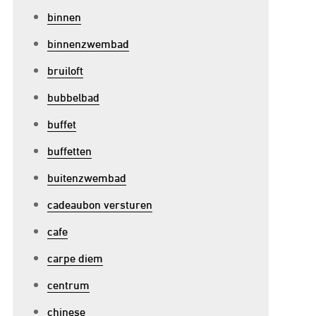
binnen
binnenzwembad
bruiloft
bubbelbad
buffet
buffetten
buitenzwembad
cadeaubon versturen
cafe
p
carpe diem
ersterk
centrum
e
chinese
eamgeest