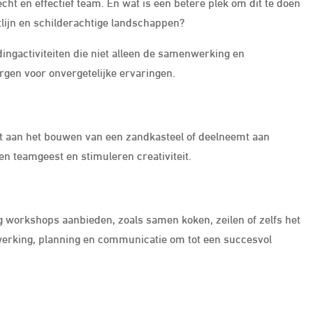
cht en effectief team. En wat is een betere plek om dit te doen
stlijn en schilderachtige landschappen?
dingactiviteiten die niet alleen de samenwerking en
gen voor onvergetelijke ervaringen.
kt aan het bouwen van een zandkasteel of deelneemt aan
n teamgeest en stimuleren creativiteit.
ng workshops aanbieden, zoals samen koken, zeilen of zelfs het
werking, planning en communicatie om tot een succesvol