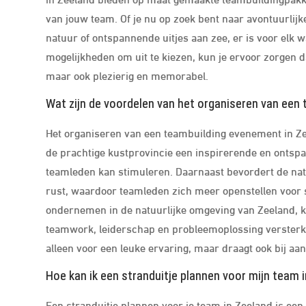
van jouw team. Of je nu op zoek bent naar avontuurlijk
natuur of ontspannende uitjes aan zee, er is voor elk w
mogelijkheden om uit te kiezen, kun je ervoor zorgen da
maar ook plezierig en memorabel.
Wat zijn de voordelen van het organiseren van een
Het organiseren van een teambuilding evenement in Zee
de prachtige kustprovincie een inspirerende en ontspa
teamleden kan stimuleren. Daarnaast bevordert de nat
rust, waardoor teamleden zich meer openstellen voor 
ondernemen in de natuurlijke omgeving van Zeeland, 
teamwork, leiderschap en probleemoplossing versterk
alleen voor een leuke ervaring, maar draagt ook bij aa
Hoe kan ik een stranduitje plannen voor mijn team 
Een stranduitje plannen voor je team in Zeeland is ee