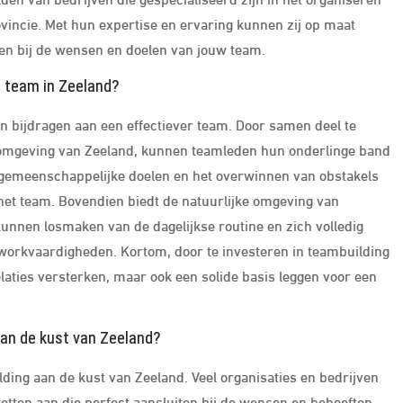
ovincie. Met hun expertise en ervaring kunnen zij op maat
en bij de wensen en doelen van jouw team.
r team in Zeeland?
n bijdragen aan een effectiever team. Door samen deel te
e omgeving van Zeeland, kunnen teamleden hun onderlinge band
gemeenschappelijke doelen en het overwinnen van obstakels
t team. Bovendien biedt de natuurlijke omgeving van
unnen losmaken van de dagelijkse routine en zich volledig
orkvaardigheden. Kortom, door te investeren in teambuilding
laties versterken, maar ook een solide basis leggen voor een
aan de kust van Zeeland?
ding aan de kust van Zeeland. Veel organisaties en bedrijven
tten aan die perfect aansluiten bij de wensen en behoeften