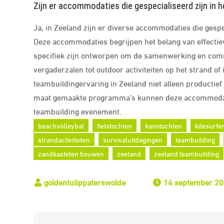
Zijn er accommodaties die gespecialiseerd zijn in he
Ja, in Zeeland zijn er diverse accommodaties die gespeci
Deze accommodaties begrijpen het belang van effectiev
specifiek zijn ontworpen om de samenwerking en comm
vergaderzalen tot outdoor activiteiten op het strand o
teambuildingervaring in Zeeland niet alleen productief 
maat gemaakte programma’s kunnen deze accommodatie
teambuilding evenement.
beachvolleybal
fietstochten
kanotochten
kitesurfe
strandactiviteiten
survivaluitdagingen
teambuilding
zandkastelen bouwen
zeeland
zeeland teambuilding
14 september 2