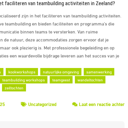
t faciliteren van teambuilding activiteiten in Zeeland?
aliseerd zijn in het faciliteren van teambuilding activiteiten.
e teambuilding en bieden faciliteiten en programma’s die
unicatie binnen teams te versterken. Van ruime
f in de natuur, deze accommodaties zorgen ervoor dat je
maar ook plezierig is. Met professionele begeleiding en op
s een waardevolle bijdrage leveren aan het succes van je
n
kookworkshops
natuurlijke omgeving
samenwerking
teambuilding workshops
teamgeest
wandeltochten
zeiltochten
o
025
Uncategorized
Laat een reactie achter
V
d
T