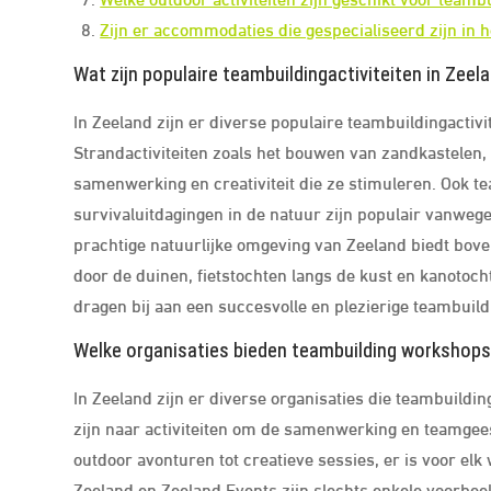
Zijn er accommodaties die gespecialiseerd zijn in he
Wat zijn populaire teambuildingactiviteiten in Zeel
In Zeeland zijn er diverse populaire teambuildingactiv
Strandactiviteiten zoals het bouwen van zandkastelen, 
samenwerking en creativiteit die ze stimuleren. Ook 
survivaluitdagingen in de natuur zijn populair vanwe
prachtige natuurlijke omgeving van Zeeland biedt bove
door de duinen, fietstochten langs de kust en kanotoch
dragen bij aan een succesvolle en plezierige teambuild
Welke organisaties bieden teambuilding workshops
In Zeeland zijn er diverse organisaties die teambuild
zijn naar activiteiten om de samenwerking en teamgees
outdoor avonturen tot creatieve sessies, er is voor elk
Zeeland en Zeeland Events zijn slechts enkele voorbeel