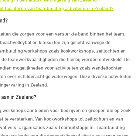
t faciliteren van teambuilding activiteiten in Zeeland?
and?
iteiten die zorgen voor een versterkte band binnen het team.
beachvolleybal en kitesurfen zijn geliefd vanwege de
teambuilding workshops zoals kookworkshops, zeiltochten en
ge de teamworkvaardigheden die hierbij worden ontwikkeld. De
ndien mogelijkheden voor activiteiten zoals wandeltochten
ten over schilderachtige waterwegen. Deze diverse activiteiten
ingervaring in Zeeland.
 aan in Zeeland?
ing workshops aanbieden voor bedrijven en groepen die op zoek
t te versterken. Van kookworkshops tot zeiltochten en van
 wat wils. Organisaties zoals Teamuitstapje.nl, Teambuilding
den van bedrijven die gespecialiseerd zijn in het organiseren