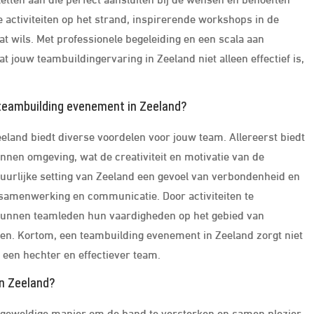
e activiteiten op het strand, inspirerende workshops in de
at wils. Met professionele begeleiding en een scala aan
t jouw teambuildingervaring in Zeeland niet alleen effectief is,
 teambuilding evenement in Zeeland?
land biedt diverse voordelen voor jouw team. Allereerst biedt
nnen omgeving, wat de creativiteit en motivatie van de
uurlijke setting van Zeeland een gevoel van verbondenheid en
samenwerking en communicatie. Door activiteiten te
kunnen teamleden hun vaardigheden op het gebied van
en. Kortom, een teambuilding evenement in Zeeland zorgt niet
n een hechter en effectiever team.
in Zeeland?
n geweldige manier om de band te versterken en samen plezier