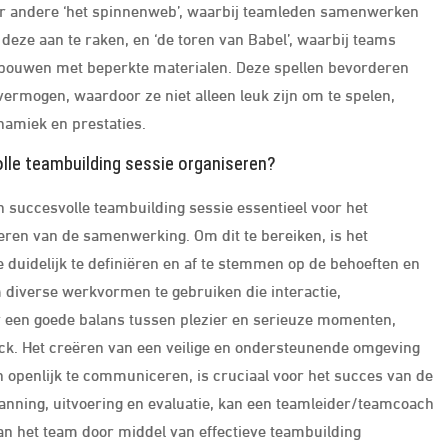
der andere ‘het spinnenweb’, waarbij teamleden samenwerken
eze aan te raken, en ‘de toren van Babel’, waarbij teams
bouwen met beperkte materialen. Deze spellen bevorderen
mogen, waardoor ze niet alleen leuk zijn om te spelen,
amiek en prestaties.
lle teambuilding sessie organiseren?
n succesvolle teambuilding sessie essentieel voor het
eren van de samenwerking. Om dit te bereiken, is het
e duidelijk te definiëren en af te stemmen op de behoeften en
m diverse werkvormen te gebruiken die interactie,
 een goede balans tussen plezier en serieuze momenten,
ack. Het creëren van een veilige en ondersteunende omgeving
en openlijk te communiceren, is cruciaal voor het succes van de
anning, uitvoering en evaluatie, kan een teamleider/teamcoach
an het team door middel van effectieve teambuilding