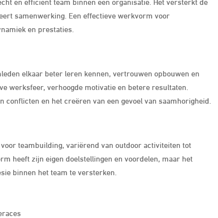
cht en efficiënt team binnen een organisatie. Het versterkt de
leert samenwerking. Een effectieve werkvorm voor
namiek en prestaties.
amleden elkaar beter leren kennen, vertrouwen opbouwen en
ieve werksfeer, verhoogde motivatie en betere resultaten.
n conflicten en het creëren van een gevoel van saamhorigheid.
oor teambuilding, variërend van outdoor activiteiten tot
 heeft zijn eigen doelstellingen en voordelen, maar het
esie binnen het team te versterken.
teraces