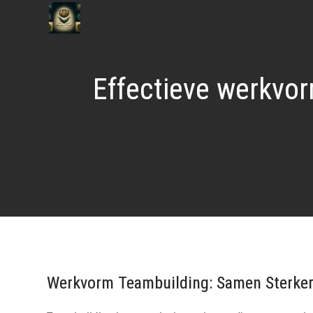
Naar
de
inhoud
gaan
Effectieve werkvo
Werkvorm Teambuilding: Samen Sterker