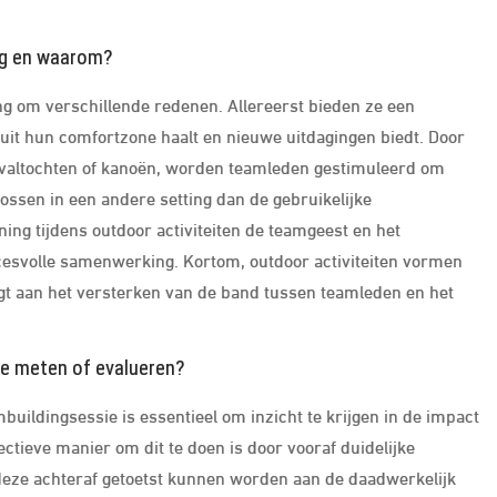
ing en waarom?
ing om verschillende redenen. Allereerst bieden ze een
uit hun comfortzone haalt en nieuwe uitdagingen biedt. Door
ivaltochten of kanoën, worden teamleden gestimuleerd om
sen in een andere setting dan de gebruikelijke
ng tijdens outdoor activiteiten de teamgeest en het
ccesvolle samenwerking. Kortom, outdoor activiteiten vormen
gt aan het versterken van de band tussen teamleden en het
ie meten of evalueren?
uildingsessie is essentieel om inzicht te krijgen in de impact
ectieve manier om dit te doen is door vooraf duidelijke
 deze achteraf getoetst kunnen worden aan de daadwerkelijk