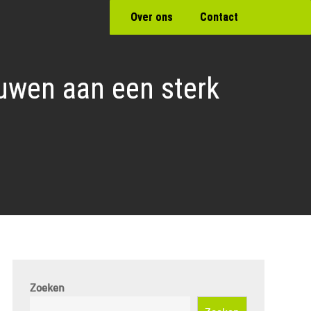
Over ons
Contact
uwen aan een sterk
Zoeken
Zoeken