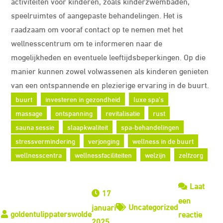
activiteiten voor kinderen, zoals kinderzwembaden,
speelruimtes of aangepaste behandelingen. Het is
raadzaam om vooraf contact op te nemen met het
wellnesscentrum om te informeren naar de
mogelijkheden en eventuele leeftijdsbeperkingen. Op die
manier kunnen zowel volwassenen als kinderen genieten
van een ontspannende en plezierige ervaring in de buurt.
buurt
investeren in gezondheid
luxe spa's
massage
ontspanning
revitalisatie
rust
sauna sessie
slaapkwaliteit
spa-behandelingen
stressvermindering
verjonging
wellness in de buurt
wellnesscentra
wellnessfaciliteiten
welzijn
zelfzorg
Laat
17
een
Uncategorized
januari
reactie
2025