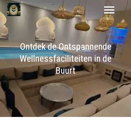
Naar
de
inhoud
gaan
Ontdek de Ontspannende
Wellnessfaciliteiten in de
Buurt