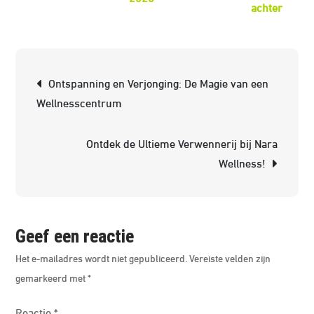
op
achter
Ontde
de
Ontsp
Berichtnavigatie
Ontspanning en Verjonging: De Magie van een
Wellne
Wellnesscentrum
in
de
Ontdek de Ultieme Verwennerij bij Nara
Buurt
Wellness!
Geef een reactie
Het e-mailadres wordt niet gepubliceerd.
Vereiste velden zijn
gemarkeerd met
*
Reactie
*