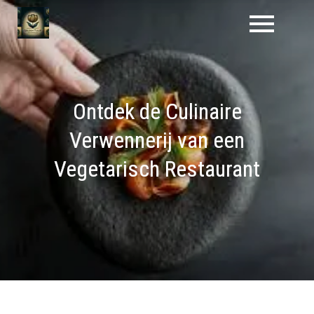
Naar
de
inhoud
gaan
Ontdek de Culinaire
Verwennerij van een
Vegetarisch Restaurant