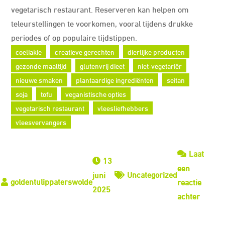
vegetarisch restaurant. Reserveren kan helpen om
teleurstellingen te voorkomen, vooral tijdens drukke
periodes of op populaire tijdstippen.
coeliakie
creatieve gerechten
dierlijke producten
gezonde maaltijd
glutenvrij dieet
niet-vegetariër
nieuwe smaken
plantaardige ingrediënten
seitan
soja
tofu
veganistische opties
vegetarisch restaurant
vleesliefhebbers
vleesvervangers
Laat
13
een
Uncategorized
juni
reactie
2025
op
achter
Ontdek
de