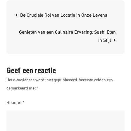
Culinai
Berichtnavigatie
De Cruciale Rol van Locatie in Onze Levens
Verwen
van
Genieten van een Culinaire Ervaring: Sushi Eten
een
in Stijl
Vegeta
Restau
Geef een reactie
Het e-mailadres wordt niet gepubliceerd.
Vereiste velden zijn
gemarkeerd met
*
Reactie
*