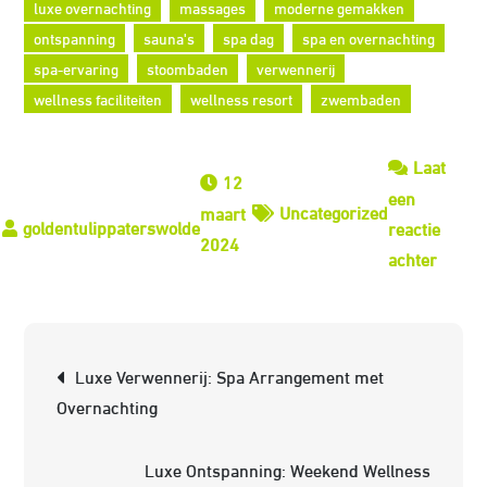
luxe overnachting
massages
moderne gemakken
ontspanning
sauna's
spa dag
spa en overnachting
spa-ervaring
stoombaden
verwennerij
wellness faciliteiten
wellness resort
zwembaden
Laat
12
een
Uncategorized
maart
reactie
2024
op
achter
Combi
Ontsp
en
Berichtnavigatie
Luxe Verwennerij: Spa Arrangement met
Luxe:
Overnachting
Spa
Dag
Luxe Ontspanning: Weekend Wellness
en