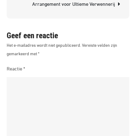
Arrangement voor Ultieme Verwennerij
Overna
in
één!
Geef een reactie
Het e-mailadres wordt niet gepubliceerd.
Vereiste velden zijn
gemarkeerd met
*
Reactie
*