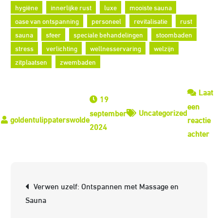
hygiëne
innerlijke rust
luxe
mooiste sauna
oase van ontspanning
personeel
revitalisatie
rust
sauna
sfeer
speciale behandelingen
stoombaden
stress
verlichting
wellnesservaring
welzijn
zitplaatsen
zwembaden
Laat
19
een
Uncategorized
september
reactie
2024
op
achter
On
de
Be
Berichtnavigatie
Verwen uzelf: Ontspannen met Massage en
Sc
Sauna
va
de