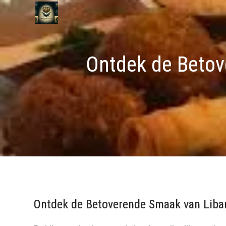
Naar
de
inhoud
gaan
Ontdek de Betov
Ontdek de Betoverende Smaak van Liba