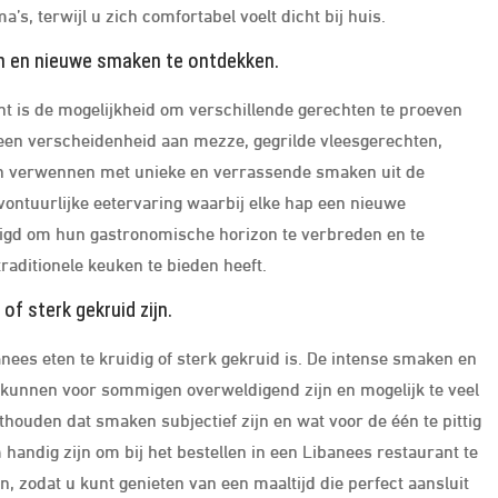
s, terwijl u zich comfortabel voelt dicht bij huis.
en en nieuwe smaken te ontdekken.
t is de mogelijkheid om verschillende gerechten te proeven
een verscheidenheid aan mezze, gegrilde vleesgerechten,
en verwennen met unieke en verrassende smaken uit de
avontuurlijke eetervaring waarbij elke hap een nieuwe
digd om hun gastronomische horizon te verbreden en te
raditionele keuken te bieden heeft.
f sterk gekruid zijn.
ees eten te kruidig of sterk gekruid is. De intense smaken en
kunnen voor sommigen overweldigend zijn en mogelijk te veel
thouden dat smaken subjectief zijn en wat voor de één te pittig
m handig zijn om bij het bestellen in een Libanees restaurant te
 zodat u kunt genieten van een maaltijd die perfect aansluit