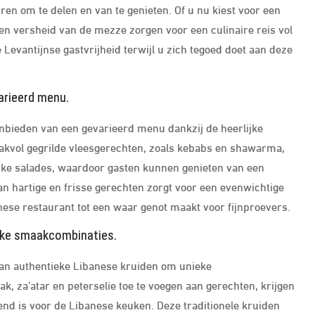
en om te delen en van te genieten. Of u nu kiest voor een
ie en versheid van de mezze zorgen voor een culinaire reis vol
Levantijnse gastvrijheid terwijl u zich tegoed doet aan deze
arieerd menu.
anbieden van een gevarieerd menu dankzij de heerlijke
aakvol gegrilde vleesgerechten, zoals kebabs en shawarma,
jke salades, waardoor gasten kunnen genieten van een
an hartige en frisse gerechten zorgt voor een evenwichtige
anese restaurant tot een waar genot maakt voor fijnproevers.
ieke smaakcombinaties.
van authentieke Libanese kruiden om unieke
, za’atar en peterselie toe te voegen aan gerechten, krijgen
d is voor de Libanese keuken. Deze traditionele kruiden