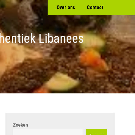
Over ons
Contact
hentiek Libanees
Zoeken
Zoeken