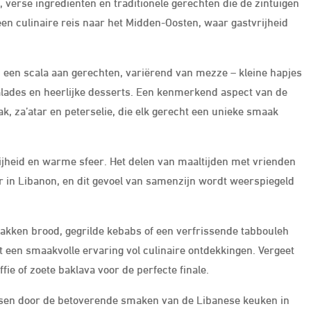
 verse ingrediënten en traditionele gerechten die de zintuigen
en culinaire reis naar het Midden-Oosten, waar gastvrijheid
n een scala aan gerechten, variërend van mezze – kleine hapjes
 salades en heerlijke desserts. Een kenmerkend aspect van de
, za’atar en peterselie, die elk gerecht een unieke smaak
jheid en warme sfeer. Het delen van maaltijden met vrienden
ur in Libanon, en dit gevoel van samenzijn wordt weerspiegeld
akken brood, gegrilde kebabs of een verfrissende tabbouleh
t een smaakvolle ervaring vol culinaire ontdekkingen. Vergeet
fie of zoete baklava voor de perfecte finale.
assen door de betoverende smaken van de Libanese keuken in