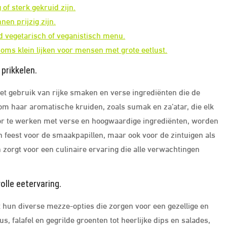
f sterk gekruid zijn.
en prijzig zijn.
id vegetarisch of veganistisch menu.
oms klein lijken voor mensen met grote eetlust.
prikkelen.
et gebruik van rijke smaken en verse ingrediënten die de
om haar aromatische kruiden, zoals sumak en za’atar, die elk
or te werken met verse en hoogwaardige ingrediënten, worden
n feest voor de smaakpapillen, maar ook voor de zintuigen als
zorgt voor een culinaire ervaring die alle verwachtingen
lle eetervaring.
 hun diverse mezze-opties die zorgen voor een gezellige en
 falafel en gegrilde groenten tot heerlijke dips en salades,