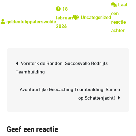
Laat
18
een
Uncategorized
februari
reactie
2026
op
achter
Effec
groe
voor
Berichtnavigatie
Versterk de Banden: Succesvolle Bedrijfs
succe
Teambuilding
team
Avontuurlijke Geocaching Teambuilding: Samen
op Schattenjacht!
Geef een reactie