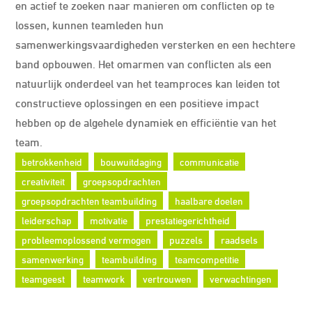
en actief te zoeken naar manieren om conflicten op te
lossen, kunnen teamleden hun
samenwerkingsvaardigheden versterken en een hechtere
band opbouwen. Het omarmen van conflicten als een
natuurlijk onderdeel van het teamproces kan leiden tot
constructieve oplossingen en een positieve impact
hebben op de algehele dynamiek en efficiëntie van het
team.
betrokkenheid
bouwuitdaging
communicatie
creativiteit
groepsopdrachten
groepsopdrachten teambuilding
haalbare doelen
leiderschap
motivatie
prestatiegerichtheid
probleemoplossend vermogen
puzzels
raadsels
samenwerking
teambuilding
teamcompetitie
teamgeest
teamwork
vertrouwen
verwachtingen