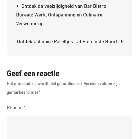
Berichtnavigatie
Ontdek de veelzijdigheid van Bar Bistro
Kortin
Bureau: Werk, Ontspanning en Culinaire
voor
Verwennerij
UberEa
–
Ontdek Culinaire Pareltjes: Uit Eten in de Buurt
Profite
Nu!
Geef een reactie
Het e-mailadres wordt niet gepubliceerd.
Vereiste velden zijn
gemarkeerd met
*
Reactie
*