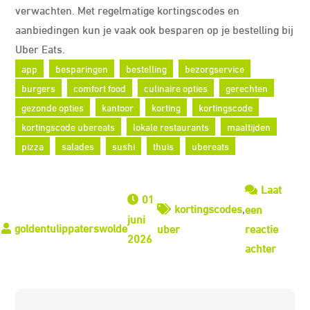
verwachten. Met regelmatige kortingscodes en
aanbiedingen kun je vaak ook besparen op je bestelling bij
Uber Eats.
app
besparingen
bestelling
bezorgservice
burgers
comfort food
culinaire opties
gerechten
gezonde opties
kantoor
korting
kortingscode
kortingscode ubereats
lokale restaurants
maaltijden
pizza
salades
sushi
thuis
ubereats
Laat
01
kortingscodes
,
een
juni
uber
reactie
2026
op
achter
Ontdek
de
Beste