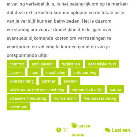
ervaring verleidelijk is, is het belangrijk om op te merken
dat deze extra kosten kunnen oplopen en de totale prijs
van je verblijf kunnen beïnvloeden. Het is daarom
verstandig om vooraf duidelijkheid te krijgen over
eventuele bijkomende kosten om verrassingen te
voorkomen en volledig te kunnen genieten van je
ontspannende uitje.
comfort
exclusiviteit
faciliteiten
geestelijke rust
jacuzzi
luxe
maaltijden
ontspanning
overnachting
partner
privacy
privé sauna met overnachting
romantisch uitje
sauna
stressvermindering
verwennerij
wellnesservaring
zwembad
prive
11
Laat een
sauna
,