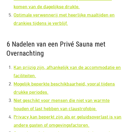
komen van de dagelijkse drukte.
Optimale verwennerij met heerlijke maaltijden en
drankjes tijdens je verblijf.
6 Nadelen van een Privé Sauna met
Overnachting
Kan prijzig zijn, afhankelijk van de accommodatie en
faciliteiten.
Mogelijk beperkte beschikbaarheid, vooral tijdens
drukke periodes.
Niet geschikt voor mensen die niet van warmte
houden of last hebben van claustrofobie.
Privacy kan beperkt zijn als er geluidsoverlast is van
andere gasten of omgevingsfactoren.