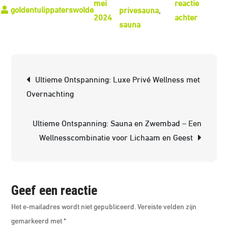
mei
reactie
privesauna
,
op
2024
achter
sauna
Luxe
Ontspan
Privé
Berichtnavigatie
Sauna
Ultieme Ontspanning: Luxe Privé Wellness met
Met
Overnachting
Overnac
in
Ultieme Ontspanning: Sauna en Zwembad – Een
Stijl
Wellnesscombinatie voor Lichaam en Geest
Geef een reactie
Het e-mailadres wordt niet gepubliceerd.
Vereiste velden zijn
gemarkeerd met
*