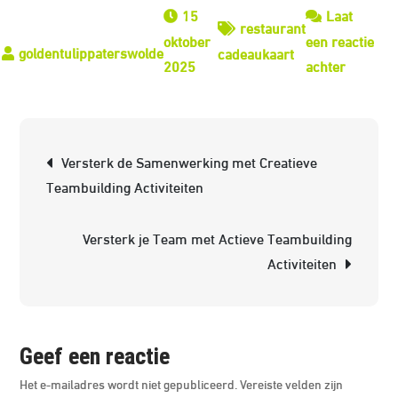
15
Laat
restaurant
oktober
een reactie
cadeaukaart
op
2025
achter
Ontdek
de
Smaakvo
Berichtnavigatie
Versterk de Samenwerking met Creatieve
Verrass
Teambuilding Activiteiten
van
de
Versterk je Team met Actieve Teambuilding
Restaur
Activiteiten
Geef een reactie
Het e-mailadres wordt niet gepubliceerd.
Vereiste velden zijn