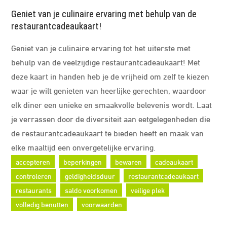
Geniet van je culinaire ervaring met behulp van de
restaurantcadeaukaart!
Geniet van je culinaire ervaring tot het uiterste met
behulp van de veelzijdige restaurantcadeaukaart! Met
deze kaart in handen heb je de vrijheid om zelf te kiezen
waar je wilt genieten van heerlijke gerechten, waardoor
elk diner een unieke en smaakvolle belevenis wordt. Laat
je verrassen door de diversiteit aan eetgelegenheden die
de restaurantcadeaukaart te bieden heeft en maak van
elke maaltijd een onvergetelijke ervaring.
accepteren
beperkingen
bewaren
cadeaukaart
controleren
geldigheidsduur
restaurantcadeaukaart
restaurants
saldo voorkomen
veilige plek
volledig benutten
voorwaarden