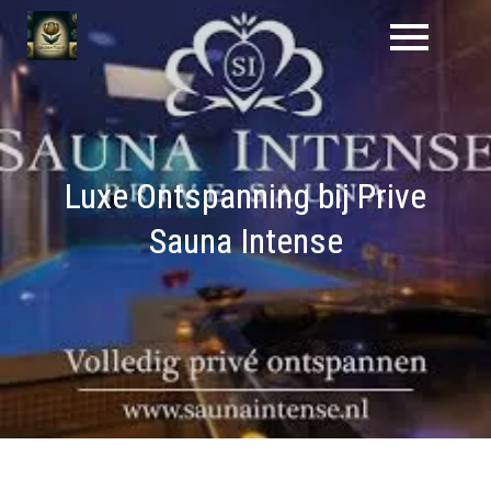
Naar
de
inhoud
gaan
Luxe Ontspanning bij Prive
Sauna Intense