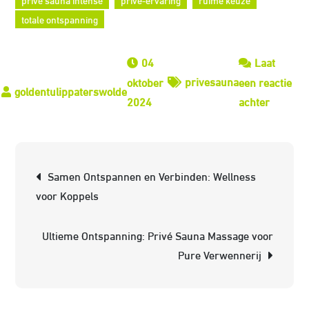
totale ontspanning
04
Laat
privesauna
oktober
een reactie
op
2024
achter
Luxe
Ontspan
bij
Berichtnavigatie
Samen Ontspannen en Verbinden: Wellness
Prive
voor Koppels
Sauna
Intense
Ultieme Ontspanning: Privé Sauna Massage voor
Pure Verwennerij