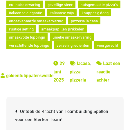
culinaire ervaring
gezellige sfeer
huisgemaakte pizza's
italiaanse elegantie
italiaanse wijn
knapperig deeg
ongeëvenaarde smaakervaring
pizzeria la casa
rustige setting
smaakpapillen prikkelen
smaakvolle toppings
unieke smaakervaring
verschillende toppings
verse ingrediënten
voorgerecht
29
lacasa
,
Laat een
juni
pizza
,
reactie
op
2025
pizzeria
achter
Ontdek
de
Italiaanse
Berichtnavigatie
Ontdek de Kracht van Teambuilding Spellen
Smaakexpl
voor een Sterker Team!
bij
Pizzeria