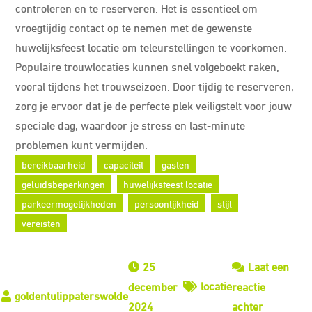
controleren en te reserveren. Het is essentieel om
vroegtijdig contact op te nemen met de gewenste
huwelijksfeest locatie om teleurstellingen te voorkomen.
Populaire trouwlocaties kunnen snel volgeboekt raken,
vooral tijdens het trouwseizoen. Door tijdig te reserveren,
zorg je ervoor dat je de perfecte plek veiligstelt voor jouw
speciale dag, waardoor je stress en last-minute
problemen kunt vermijden.
bereikbaarheid
capaciteit
gasten
geluidsbeperkingen
huwelijksfeest locatie
parkeermogelijkheden
persoonlijkheid
stijl
vereisten
25
Laat een
locatie
december
reactie
op
2024
achter