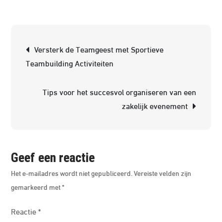
De
Ideale
Huwelijks
Berichtnavigatie
Versterk de Teamgeest met Sportieve
Locatie:
Teambuilding Activiteiten
Een
Plek
Tips voor het succesvol organiseren van een
Vol
zakelijk evenement
Liefde
en
Herinneri
Geef een reactie
Het e-mailadres wordt niet gepubliceerd.
Vereiste velden zijn
gemarkeerd met
*
Reactie
*