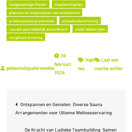
hoogwaardige theeën
maatwerkopties
plannen en organiseren van evenement
professionele presentatie
smaakvolle ervaring
visueel aantrekkelijk assortiment
zoete lekkernijen
zorgeloze ervaring
28
high
Laat een
februari
op
tea
reactie achter
2026
Geni
van
een
Berichtnavigatie
Culi
Ontspannen en Genieten: Diverse Sauna
Erva
Arrangementen voor Ultieme Wellnesservaring
met
een
De Kracht van Ludieke Teambuilding: Samen